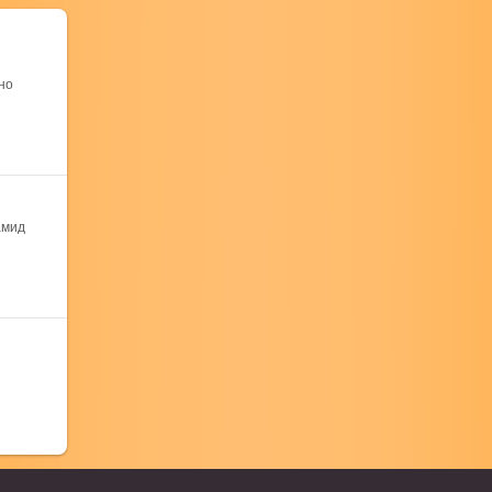
но
амид