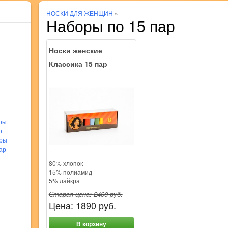
НОСКИ ДЛЯ ЖЕНЩИН
»
Наборы по 15 пар
Носки женские
Классика 15 пар
ры
р
ары
ар
80% хлопок
15% полиамид
5% лайкра
Старая цена:
2460
руб.
Цена:
1890
руб.
В корзину