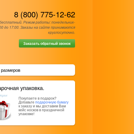
8 (800) 775-12-62
 бесплатный. Режим работы: понедельник-
00 до 17:00. Заказы на сайте принимаются
круглосуточно.
Заказать обратный звонок
 размеров
рочная упаковка.
Покупаете в подарок?
Добавьте
подарочную бумагу
к заказу и мы доставим Вам
кейс носков в праздничной
упаковке!