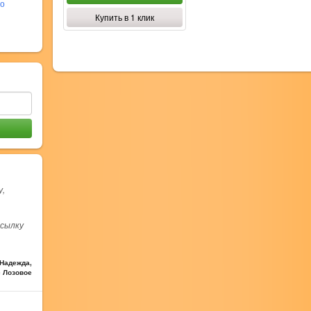
во
Купить в 1 клик
у,
есылку
Надежда,
с Лозовое