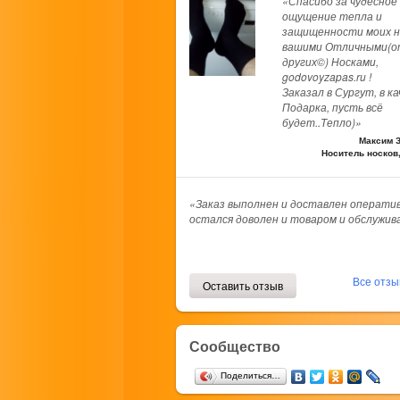
«Спасибо за чудесное
ощущение тепла и
защищенности моих н
вашими Отличными(о
других©) Носками,
godovoyzapas.ru !
Заказал в Сургут, в к
Подарка, пусть всё
будет..Тепло)»
Максим З
Носитель носков
«Заказ выполнен и доставлен оператив
остался доволен и товаром и обслужив
Все отз
Оставить отзыв
Сообщество
Поделиться…