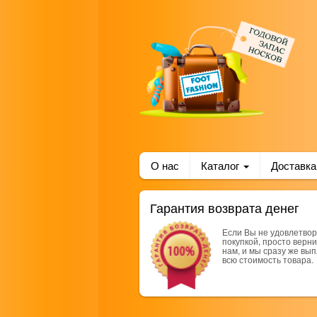
О нас
Каталог
Доставка
Гарантия возврата денег
Если Вы не удовлетво
покупкой, просто верни
нам, и мы сразу же вы
всю стоимость товара.