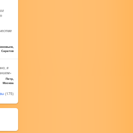
ог
т
ачестве
иновьев,
, Саратов
но, я
анием»
Петр,
Москва
ывы
(175)