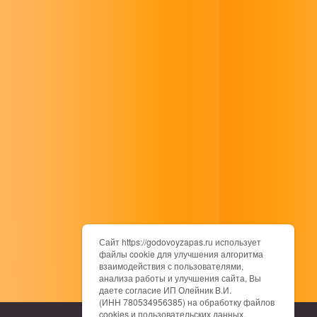
Сайт https://godovoyzapas.ru использует
файлы cookie для улучшения алгоритма
взаимодействия с пользователями,
анализа работы и улучшения сайта, Вы
даете согласие ИП Олейник В.И.
(ИНН 780534956385) на обработку файлов
cookies и пользовательских данных,