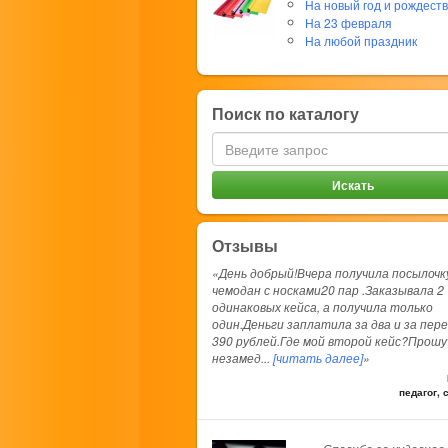
На новый год и рождест
На 23 февраля
На любой праздник
Поиск по каталогу
Отзывы
«День добрый!Вчера получила посылочк
чемодан с носками20 пар .Заказывала 2
одинаковых кейса, а получила только
один.Деньги заплатила за два и за пер
390 рублей.Где мой второй кейс?Прошу
незамед
...
[читать далее]
»
педагог, 