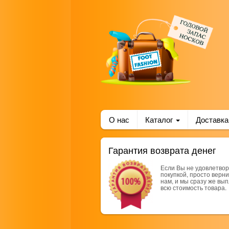
О нас
Каталог
Доставка
Гарантия возврата денег
Если Вы не удовлетво
покупкой, просто верни
нам, и мы сразу же вы
всю стоимость товара.