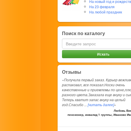
На новый год и рождест
На 23 февраля
На любой праздник
Поиск по каталогу
Отзывы
«Получила первый заказ. Курьер вежлив
распаковал, все показал.Носки очень
качественные и приемлемы по цене,пл
разного цвета.Заказала еще внуку и сы
Теперь хватит запас внуку на целый
год.Спасибо
...
[читать далее]
»
Любовь Вик
пенсионер, инвалид 1 группы, Иваново И