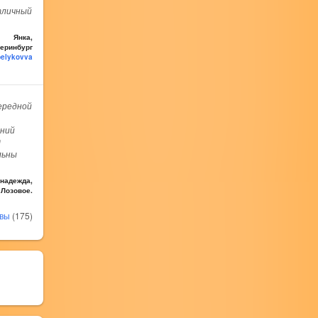
тличный
Янка,
еринбург
belykovva
ередной
дний
0
льны
надежда,
Лозовое.
ывы
(175)