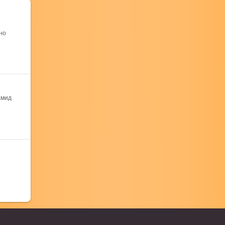
но
амид