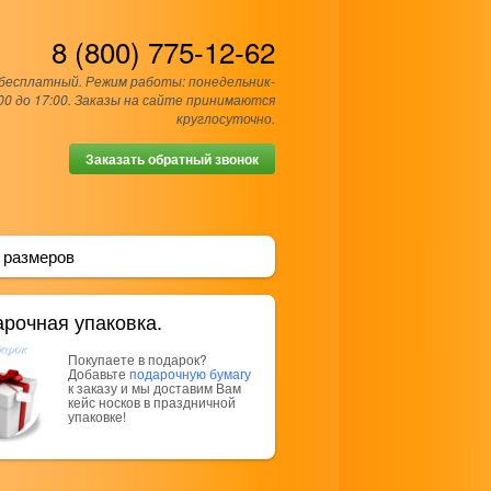
8 (800) 775-12-62
 бесплатный. Режим работы: понедельник-
00 до 17:00. Заказы на сайте принимаются
круглосуточно.
Заказать обратный звонок
 размеров
рочная упаковка.
Покупаете в подарок?
Добавьте
подарочную бумагу
к заказу и мы доставим Вам
кейс носков в праздничной
упаковке!