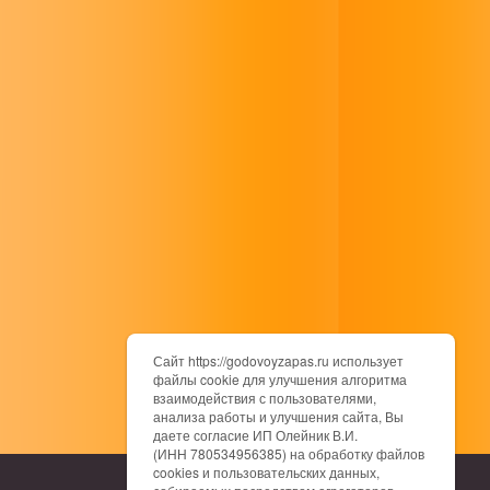
Сайт https://godovoyzapas.ru использует
файлы cookie для улучшения алгоритма
взаимодействия с пользователями,
анализа работы и улучшения сайта, Вы
даете согласие ИП Олейник В.И.
(ИНН 780534956385) на обработку файлов
cookies и пользовательских данных,