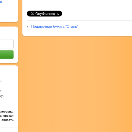
во
←
Подарочная бумага "Сталь"
о
юс
ну.
торовна,
вановская
область