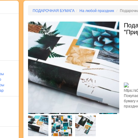
ПОДАРОЧНАЯ БУМАГА
На любой праздник
Подарочна
Пода
"При
ры
р
ары
ар
Покупае
бумагу 
праздни