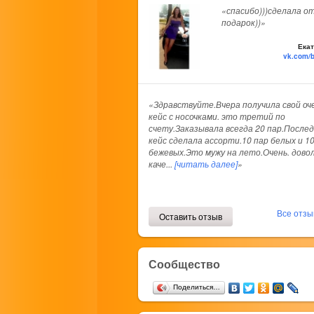
«спасибо)))сделала о
подарок))»
Екат
vk.com/
«Здравствуйте.Вчера получила свой оч
кейс с носочками. это третий по
счету.Заказывала всегда 20 пар.После
кейс сделала ассорти.10 пар белых и 1
бежевых.Это мужу на лето.Очень. дово
каче
...
[читать далее]
»
Все отз
Оставить отзыв
Сообщество
Поделиться…