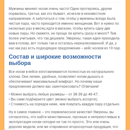
Мужчины меняют носки очень часто! Одни протерлись, другие
порвались, третьи, как это бывает, исчезли в неизвестном
направлении. А заботиться о том, чтобы у мужчины всегда была
чистая пара, часто приходится именно женщинам. Вот и нужно по
несколько раз в месяц идти в магазин, чтобы купить одну-две
новые пары. Но скажите, не проще ли купить сразу и много? Тем
более учитывая, что так дешевле. Уверены, такая идея приходила
вам в голову, вот только так и осталась нереализованной. И да, у
нас как раз есть подходящее предложение – кейс носков из 10 пар.
Состав и широкие возможности
выбора
Все носки в кейсе изготавливаются полностью из натурального
хлопка. Они легкие, удобные, позволяют ногам дышать и
обеспечивают максимальный комфорт. Но почему наше
предложение должно вас заинтересовать? Отвечаем!
• Можно выбрать любые размеры – от 38-39 до 46-47;
• Вы сами подбираете цвет (можно выбрать ассорти);
• Стоимость на порядок ниже, чем покупать каждую пару отдельно.
Ну и самое главное – это первоклассное качество! Уверены, вы
согласитесь, что найти качественные, прочные и неприхотливые в
эксплуатации носки сегодня не так-то просто. Это или очень
дорогие модели, или же откровенно второсортная продукция, что