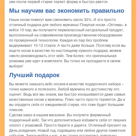
уже после первой стирки теряет форму и быстро рвется.
Мы научим вас экономить правильно
Наши носки помогут вам сэкономить около 30%. И это просто
отличный подарок для любого мужчины! Покупая носки «Оптима» в
кейсе 10 пар, вы получаете первоклассный натуральный продукт,
выполненный на современном производственном оборудовании
по проверенной технологии. Каждая из пар без проблем
выдерживает 10-12 стирок. А часто даже больше. Поэтому если вы
ищете носки в качестве по-настоящему нужного подарка, можем
смело рекомендовать этот кейс. Тем более, что оригинальная
упаковка уже идет в комплекте. Вы точно не прогадаете в своем
выборе!
Лучший подарок
Вы можете заказать кейс носков в качестве подарочного набора –
точно нужного и полезного. Любой мужчина по достоинству это
оценит. Ведь все мы знаем, как быстро изнашиваются даже самые
качественные носки у мужчины. Плюс часто просто теряются. Да и
вы оградите себя от ежедневной стирки, что тоже будет большим
плюсом.
Сделав заказ в нашем магазине, Вы получите фирменный
подарочный кейс. Так что дополнительно избавите себя от лишних
хлопот с упаковкой. Просто берите и дарите. Отличный презент на
День рождения, Новый год, годовщину или любое другое памятное
событие. Заказывайте у нас, и вы точно останетесь довольны