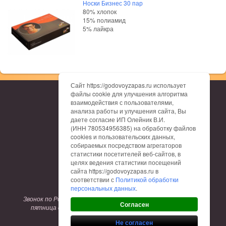
Носки Бизнес 30 пар
80% хлопок
15% полиамид
5% лайкра
Сайт https://godovoyzapas.ru использует
файлы cookie для улучшения алгоритма
О нас
взаимодействия с пользователями,
Каталог
анализа работы и улучшения сайта, Вы
Доставка
даете согласие ИП Олейник В.И.
Оплата
(ИНН 780534956385) на обработку файлов
Гарантия
cookies и пользовательских данных,
Отзывы
собираемых посредством агрегаторов
Контакты
статистики посетителей веб-сайтов, в
Таблица размеров
целях ведения статистики посещений
сайта https://godovoyzapas.ru в
соответствии с
Политикой обработки
8 (800) 775-12-62
персональных данных
.
Звонок по России бесплатный. Режим работы: понедельник-
Согласен
пятница с 9:00 до 17:00. Заказы на сайте принимаются
круглосуточно.
Не согласен