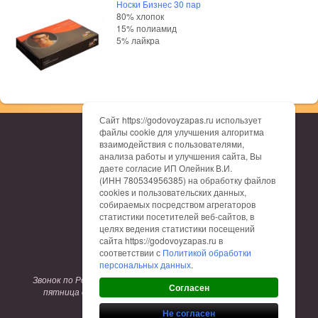
Носки Бизнес 30 пар
80% хлопок
15% полиамид
5% лайкра
Сайт https://godovoyzapas.ru использует
файлы cookie для улучшения алгоритма
О нас
взаимодействия с пользователями,
Каталог
анализа работы и улучшения сайта, Вы
Доставка
даете согласие ИП Олейник В.И.
Оплата
(ИНН 780534956385) на обработку файлов
Гарантия
cookies и пользовательских данных,
Отзывы
собираемых посредством агрегаторов
Контакты
статистики посетителей веб-сайтов, в
Таблица размеров
целях ведения статистики посещений
сайта https://godovoyzapas.ru в
соответствии с
Политикой обработки
8 (800) 775-12-62
персональных данных
.
Звонок по России бесплатный. Режим работы: понедельник-
Согласен
пятница с 9:00 до 17:00. Заказы на сайте принимаются
круглосуточно.
Не согласен