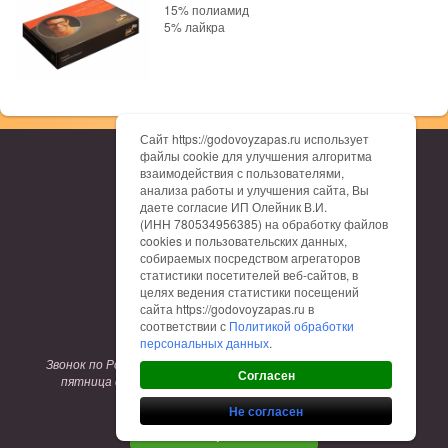
15% полиамид
5% лайкра
Сайт https://godovoyzapas.ru использует
файлы cookie для улучшения алгоритма
О нас
взаимодействия с пользователями,
Каталог
анализа работы и улучшения сайта, Вы
Доставка
даете согласие ИП Олейник В.И.
Оплата
(ИНН 780534956385) на обработку файлов
Гарантия
cookies и пользовательских данных,
Отзывы
собираемых посредством агрегаторов
Контакты
статистики посетителей веб-сайтов, в
Таблица размеров
целях ведения статистики посещений
сайта https://godovoyzapas.ru в
соответствии с
Политикой обработки
8 (800) 775-12-62
персональных данных
.
Звонок по России бесплатный. Режим работы: понедельник-
Согласен
пятница с 9:00 до 17:00. Заказы на сайте принимаются
круглосуточно.
Не согласен
Заказать обратный звонок