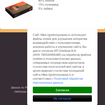
80% хлопок
15% полиамид
5% лайкра
Сайт https://godovoyzapas.ru использует
файлы cookie для улучшения алгоритма
О нас
взаимодействия с пользователями,
Каталог
анализа работы и улучшения сайта, Вы
Доставка
даете согласие ИП Олейник В.И.
Оплата
(ИНН 780534956385) на обработку файлов
Гарантия
cookies и пользовательских данных,
Отзывы
собираемых посредством агрегаторов
Контакты
статистики посетителей веб-сайтов, в
Таблица размеров
целях ведения статистики посещений
сайта https://godovoyzapas.ru в
соответствии с
Политикой обработки
8 (800) 775-12-62
персональных данных
.
Звонок по России бесплатный. Режим работы: понедельник-
Согласен
пятница с 9:00 до 17:00. Заказы на сайте принимаются
круглосуточно.
Не согласен
Заказать обратный звонок