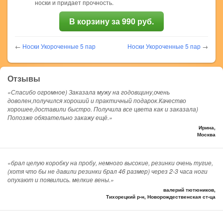
носки и придает прочность.
В корзину за 990 руб.
←
Носки Укороченные 5 пар
Носки Укороченные 5 пар
→
Отзывы
«Спасибо огромное) Заказала мужу на годовщину,очень
доволен,получился хороший и практичный подарок.Качество
хорошее,доставили быстро. Получила все цвета как и заказала)
Попозже обязательно закажу ещё.»
Ирина,
Москва
«брал целую коробку на пробу, немного высокие, резинки очень тугие,
(хотя что бы не давили резинки брал 46 размер) через 2-3 часа ноги
опухают и появились. мелкие вены.»
валерий тютюников,
Тихорецкий р-н, Новорождественская ст-ца