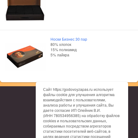
Носки Бизнес 30 пар
80% хлопок
15% полиамид
5% лайкра
Сайт https://godovoyzapas.ru использует
файлы cookie для улучшения алгоритма
О нас
взаимодействия с пользователями,
Каталог
анализа работы и улучшения сайта, Вы
Доставка
даете согласие ИП Олейник В.И.
Оплата
(ИНН 780534956385) на обработку файлов
Гарантия
cookies и пользовательских данных,
Отзывы
собираемых посредством агрегаторов
Контакты
статистики посетителей веб-сайтов, в
Таблица размеров
целях ведения статистики посещений