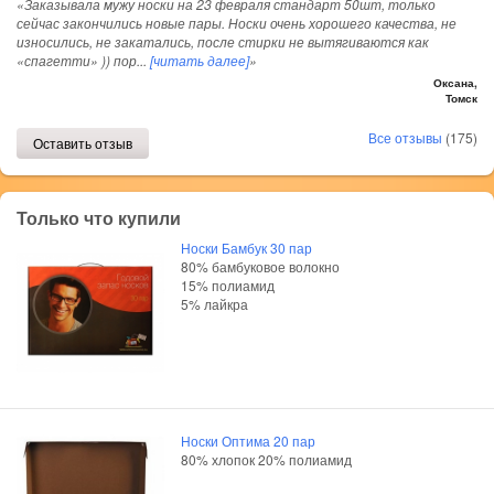
«Заказывала мужу носки на 23 февраля стандарт 50шт, только
сейчас закончились новые пары. Носки очень хорошего качества, не
износились, не закатались, после стирки не вытягиваются как
«спагетти» )) пор
...
[читать далее]
»
Оксана,
Томск
Все отзывы
(175)
Оставить отзыв
Только что купили
Носки Бамбук 30 пар
80% бамбуковое волокно
15% полиамид
5% лайкра
Носки Оптима 20 пар
80% хлопок 20% полиамид