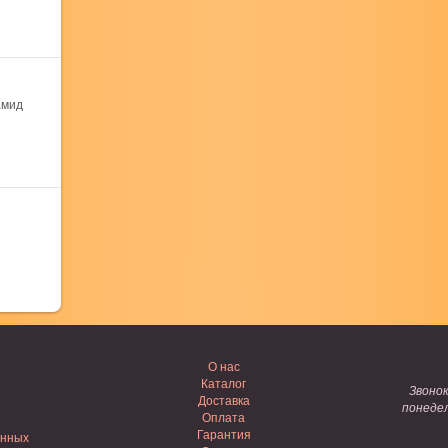
амид
О нас
Каталог
Звоно
Доставка
понедел
Оплата
Гарантия
анных