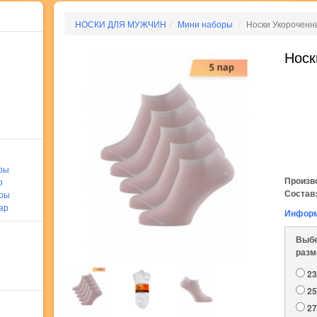
НОСКИ ДЛЯ МУЖЧИН
Мини наборы
Носки Укороченн
Носк
ры
Произв
р
Состав
ары
ар
Информ
Выб
разм
23
25
27