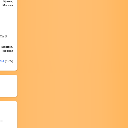
Ирина,
Москва
ть и
Марина,
Москва
ывы
(175)
но