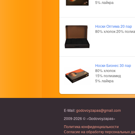
5% лайкра
Носки Оптима 20 пар
80% хлопок 20% поли
Носки Бизнес 30 пар
80% хлопок
15% полиамид
5% лайкра
E-Mail:
godovoyzapas@gmail.com
2009-2026 © «Godovoyzapas»
Политика конфиденциальности
Согласие на обработку персональных д