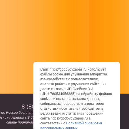
Сайт https://godovoyzapas.ru использует
файлы cookie для улучшения алгоритма
взаимодействия с пользователями,
анализа работы и улучшения сайта, Вы
даете согласие ИП Олейник В.И.
(ИНН 780534956385) на обработку файлов
cookies и пользовательских данных,
собираемых посредством агрегаторов
8 (800) 775-12-62
статистики посетителей веб-сайтов, в
к по России бесплатный. Режим работы:
целях ведения статистики посещений
ьник-пятница с 9:00 до 17:00. Заказы на
сайта https://godovoyzapas.ru в
сайте принимаются круглосуточно.
соответствии с
Политикой обработки
персональных данных
.