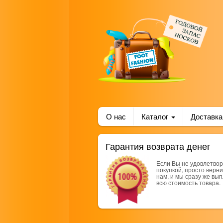
О нас
Каталог
Доставка
Гарантия возврата денег
Если Вы не удовлетво
покупкой, просто верни
нам, и мы сразу же вы
всю стоимость товара.