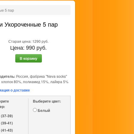
ые 5 пар
и Укороченные 5 пар
Старая цена:
1290
руб.
Цена:
990
руб.
В корзину
одитель:
Россия, фабрика "Neva socks"
:
хлопок 80%, полиамид 15%, лайкра 5%
ация о доставке
ерите
Выберите цвет:
ер:
Белый
 (37-39)
 (39-41)
 (41-43)