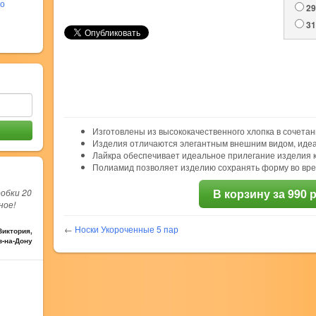
во
29
31
Изготовлены из высококачественного хлопка в сочетан
Изделия отличаются элегантным внешним видом, идеа
Лайкра обеспечивает идеальное прилегание изделия к
Полиамид позволяет изделию сохранять форму во врем
В корзину за 990 
робки 20
ное!
←
Носки Укороченные 5 пар
Виктория,
в-на-Дону