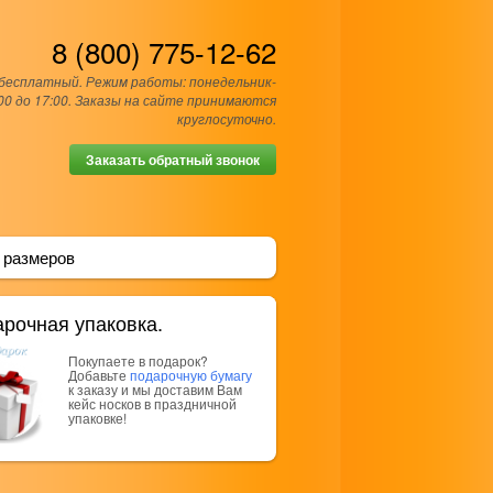
8 (800) 775-12-62
 бесплатный. Режим работы: понедельник-
00 до 17:00. Заказы на сайте принимаются
круглосуточно.
Заказать обратный звонок
 размеров
рочная упаковка.
Покупаете в подарок?
Добавьте
подарочную бумагу
к заказу и мы доставим Вам
кейс носков в праздничной
упаковке!