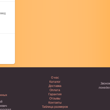
амид
О нас
Каталог
Звоно
Доставка
понедел
Оплата
Гарантия
анных
Отзывы
ый
Контакты
ревич
Таблица размеров
9000565