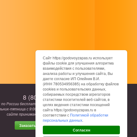
Сайт https://godovoyzapas.ru использует
файлы cookie для улучшения алгоритма
взаимодействия с пользователями,
анализа работы и улучшения сайта, Вы
даете согласие ИП Олейник В.И.
(ИНН 780534956385) на обработку файлов
cookies и пользовательских данных,
собираемых посредством агрегаторов
8 (800) 775-12-62
статистики посетителей веб-сайтов, в
к по России бесплатный. Режим работы:
целях ведения статистики посещений
ьник-пятница с 9:00 до 17:00. Заказы на
сайта https://godovoyzapas.ru в
сайте принимаются круглосуточно.
соответствии с
Политикой обработки
персональных данных
.
Заказать обратный звонок
Согласен