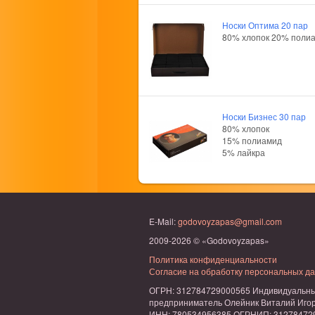
Носки Оптима 20 пар
80% хлопок 20% поли
Носки Бизнес 30 пар
80% хлопок
15% полиамид
5% лайкра
E-Mail:
godovoyzapas@gmail.com
2009-2026 © «Godovoyzapas»
Политика конфиденциальности
Согласие на обработку персональных д
ОГРН: 312784729000565 Индивидуальн
предприниматель Олейник Виталий Иго
ИНН: 780534956385 ОГРНИП: 31278472