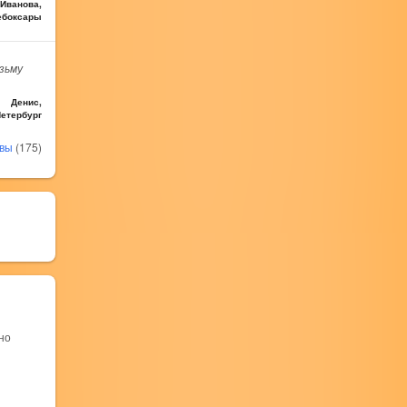
Иванова,
ебоксары
озьму
Денис,
Петербург
ывы
(175)
но