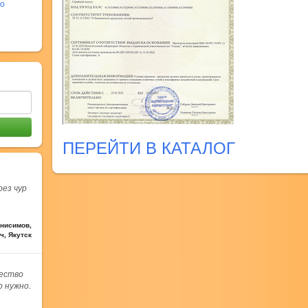
во
ПЕРЕЙТИ В КАТАЛОГ
рез чур
нисимов,
ч, Якутск
чество
о нужно.