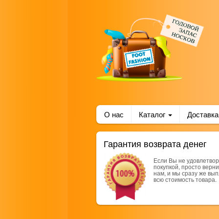
О нас
Каталог
Доставка
Гарантия возврата денег
Если Вы не удовлетво
покупкой, просто верни
нам, и мы сразу же вы
всю стоимость товара.