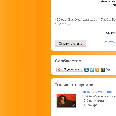
Анастасия 
Ч
«20 пар "Бамбука" сносил за 1,5 года. В
еще 30 :)»
Санкт-
Все отз
Оставить отзыв
Сообщество
Поделиться…
Только что купили
Носки Бамбук 30 пар
80% бамбуковое волок
15% полиамид
5% лайкра