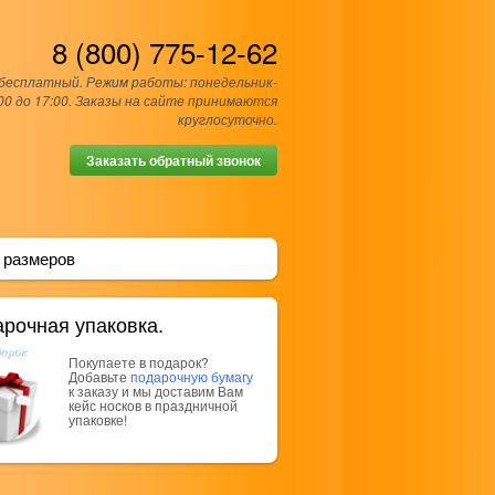
8 (800) 775-12-62
 бесплатный. Режим работы: понедельник-
00 до 17:00. Заказы на сайте принимаются
круглосуточно.
Заказать обратный звонок
 размеров
рочная упаковка.
Покупаете в подарок?
Добавьте
подарочную бумагу
к заказу и мы доставим Вам
кейс носков в праздничной
упаковке!